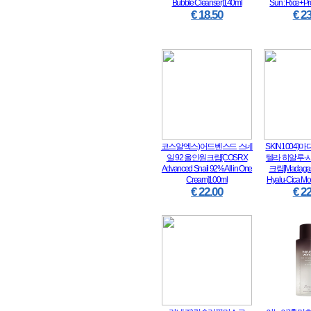
Bubble Cleanser]140ml
Sun : Rice+Pr
€ 18.50
€ 23
코스알엑스)어드벤스드 스네
SKIN1004
일 92 올인원크림[COSRX
텔라 히알루-
Advanced Snail 92% All in One
크림[Madagasc
Cream]100ml
Hyalu-Cica Moi
€ 22.00
€ 22