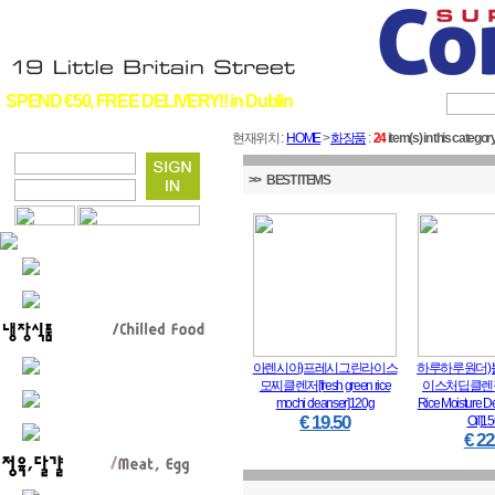
SPEND €50, FREE DELIVERY!! in Dublin
현재위치 :
HOME
>
화장품
:
24
item(s) in this category
>> BEST ITEMS
아렌시아)프레시그린라이스
하루하루원더)
모찌클렌저[fresh green rice
이스처딥클렌징오
mochi cleanser]120g
Rice Moisture D
€ 19.50
Oil]1
€ 22