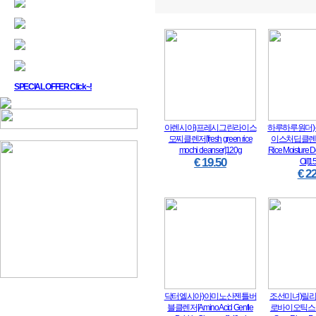
SPECIAL OFFER Click~!
아렌시아)프레시그린라이스
하루하루원더
모찌클렌저[fresh green rice
이스처딥클렌징
mochi cleanser]120g
Rice Moisture 
€ 19.50
Oil]1
€ 22
닥터엘시아)아미노산젠틀버
조선미녀)릴리프 
블클렌저[Amino Acid Gentle
로바이오틱스 선