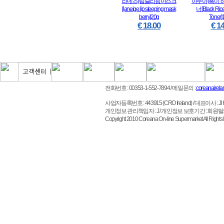
라네즈)립슬리핑마스크
아누아)흑미 
[laneige lip sleeping mask
너[Black Rice
berry]20g
Toner]
€ 18.00
€ 14
전화번호 : 00353-1-552-7894
/ 메일문의 :
coreanairel
사업자등록번호 : 443915 (CRO Ireland)
/ 대표이사 : JI HO 
개인정보 관리책임자 : J / 개인정보 보호기간 : 회원
Copyright 2010 Coreana On-line Supermarket All 