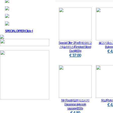
SPECIAL OFFER Click~!
Special Offer~2For훈제오리고
불고기용소고기[
기(슬라이스)[Smoked Sliced
Bulgog
€ 4
Duck]800g
€ 37.00
NH Foods)일본식소시지
목살[Pork n
€ 4
[Japanese style pork
sausage]200g
€ 4.50