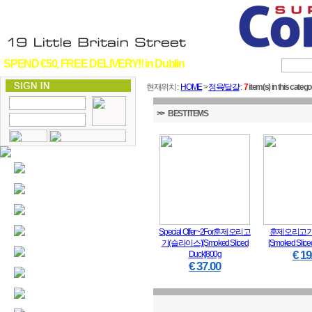
SPEND €50, FREE DELIVERY!! in Dublin
현재위치 :
HOME
>
정육/달걀
:
7
item(s) in this catego
>> BEST ITEMS
Special Offer~2For훈제오리고
훈제오리고기
기(슬라이스)[Smoked Sliced
[Smoked Slice
€ 19
Duck]800g
€ 37.00